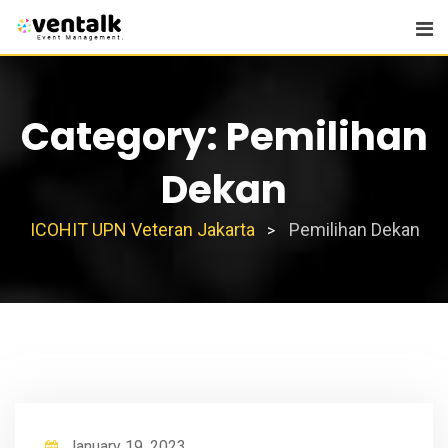
Skip
to
content
Category:
Pemilihan
Dekan
ICOHIT UPN Veteran Jakarta
Pemilihan Dekan
>
January 19, 2023