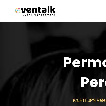
Skip
to
content
Permo
Per
ICOHIT UPN Veter