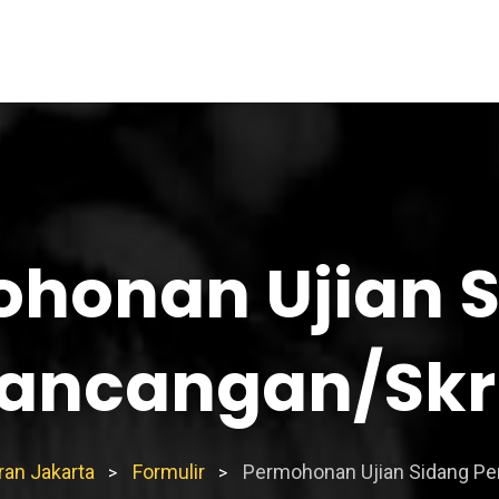
honan Ujian 
ancangan/Skr
an Jakarta
Formulir
Permohonan Ujian Sidang Pe
>
>